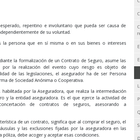
C
C
esperado, repentino e involuntario que pueda ser causa de
C
independientemente de su voluntad.
r
es la persona que en sí misma o en sus bienes o intereses
E
E
iante la formalización de un Contrato de Seguro, asume las
 por la realización del evento cuyo riesgo es objeto de
alidad de las legislaciones, el asegurador ha de ser Persona
a forma de Sociedad Anónima o Cooperativa.
L
 habilitada por la Aseguradora, que realiza la intermediación
ro y la entidad aseguradora. Es el que ejerce la actividad de
P
 concertación de contratos de seguros, asesorando a
Q
rística de un contrato, significa que al comprar el seguro, el
S
cláusulas y las exclusiones fijadas por la aseguradora en las
r la póliza, debe acoger y aceptar esas condiciones.
D