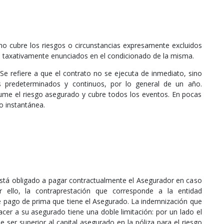
o cubre los riesgos o circunstancias expresamente excluidos
an taxativamente enunciados en el condicionado de la misma.
Se refiere a que el contrato no se ejecuta de inmediato, sino
s predeterminados y continuos, por lo general de un año.
me el riesgo asegurado y cubre todos los eventos. En pocas
o instantánea.
stá obligado a pagar contractualmente el Asegurador en caso
r ello, la contraprestación que corresponde a la entidad
de pago de prima que tiene el Asegurado. La indemnización que
acer a su asegurado tiene una doble limitación: por un lado el
ser superior al capital asegurado en la póliza para el riesgo