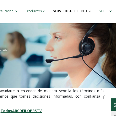
titucional
Productos
SERVICIO AL CLIENTE
SUCIS
uros
ayudarte a entender de manera sencilla los términos más
remos que tomes decisiones informadas, con confianza y
S
Todos
A
B
C
D
E
I
L
O
P
R
S
T
V