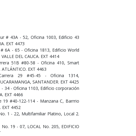
 # 43A - 52, Oficina 1003, Edificio 43
A. EXT 4473
 6A - 65 - Oficina 1813, Edificio World
LÍ, VALLE DEL CAUCA. EXT 4414
era 51B #80-58 - Oficina 410, Smart
, ATLÁNTICO. EXT 4463
rrera 29 #45-45 - Oficina 1314,
k. BUCARAMANGA, SANTANDER. EXT 4425
- 34 - Oficina 1103, Edificio corporación
A. EXT 4466
e 19 #40-122-114 - Manzana C, Barrrio
. EXT 4452
1 - 22, Multifamiliar Platino, Local 2.
o. 19 - 07, LOCAL No. 205, EDIFICIO
T