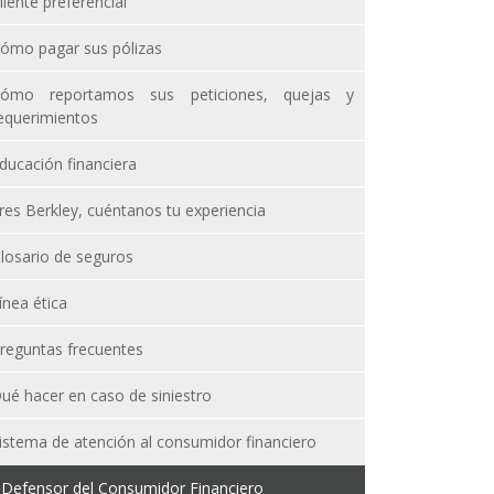
liente preferencial
ómo pagar sus pólizas
ómo reportamos sus peticiones, quejas y
equerimientos
ducación financiera
res Berkley, cuéntanos tu experiencia
losario de seguros
ínea ética
reguntas frecuentes
ué hacer en caso de siniestro
istema de atención al consumidor financiero
Defensor del Consumidor Financiero