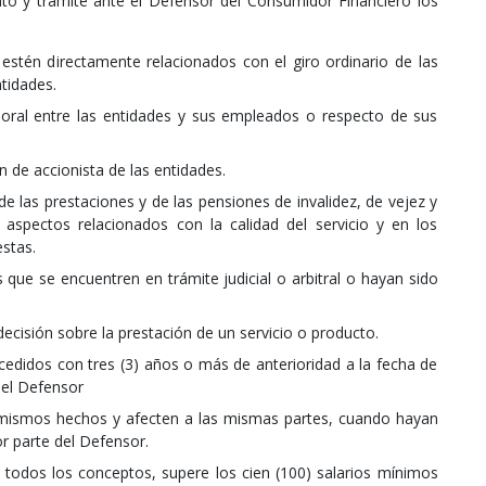
to y trámite ante el Defensor del Consumidor Financiero los
stén directamente relacionados con el giro ordinario de las
tidades.
boral entre las entidades y sus empleados o respecto de sus
n de accionista de las entidades.
de las prestaciones y de las pensiones de invalidez, de vejez y
 aspectos relacionados con la calidad del servicio y en los
stas.
 que se encuentren en trámite judicial o arbitral o hayan sido
ecisión sobre la prestación de un servicio o producto.
cedidos con tres (3) años o más de anterioridad a la fecha de
 el Defensor
mismos hechos y afecten a las mismas partes, cuando hayan
or parte del Defensor.
todos los conceptos, supere los cien (100) salarios mínimos