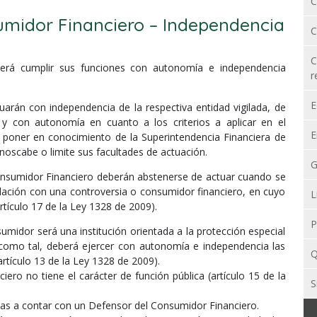
C
umidor Financiero – Independencia
C
C
erá cumplir sus funciones con autonomía e independencia
r
E
rán con independencia de la respectiva entidad vigilada, de
 y con autonomía en cuanto a los criterios a aplicar en el
E
a poner en conocimiento de la Superintendencia Financiera de
oscabe o limite sus facultades de actuación.
G
onsumidor Financiero deberán abstenerse de actuar cuando se
elación con una controversia o consumidor financiero, en cuyo
L
rtículo 17 de la Ley 1328 de 2009).
P
midor será una institución orientada a la protección especial
 como tal, deberá ejercer con autonomía e independencia las
Q
artículo 13 de la Ley 1328 de 2009).
ero no tiene el carácter de función pública (artículo 15 de la
S
das a contar con un Defensor del Consumidor Financiero.