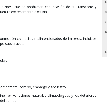
N
s bienes, que se produzcan con ocasión de su transporte y
cuentre expresamente excluida.
A
C
R
nmoción civil, actos malintencionados de terceros, incluidos
T
upo subversivos.
M
edor.
competente, comiso, embargo y secuestro.
nen en variaciones naturales climatológicas y los deterioros
del tiempo.